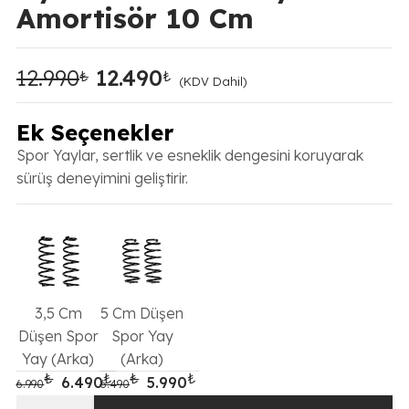
Amortisör 10 Cm
12.990
12.490
₺
₺
Orijinal
Şu
(KDV Dahil)
fiyat:
andaki
12.990₺.
fiyat:
Ek Seçenekler
12.490₺.
Spor Yaylar, sertlik ve esneklik dengesini koruyarak
sürüş deneyimini geliştirir.
3,5 Cm
5 Cm Düşen
Düşen Spor
Spor Yay
Yay (Arka)
(Arka)
₺
₺
₺
₺
Orijinal fiyat: 6.990₺.
Şu andaki fiyat: 6.490₺.
Orijinal fiyat: 6.490₺.
Şu andaki fiyat: 5.990₺.
6.490
5.990
6.990
6.490