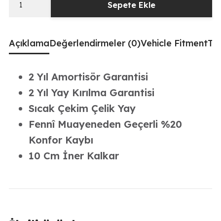
Sepete Ekle
Peugeot
208
2019-
Açıklama
Değerlendirmeler (0)
Vehicle Fitment
Tak
2024
Uyumlu
Coilover
2 Yıl Amortisör Garantisi
Ayarlı
2 Yıl Yay Kırılma Garantisi
Amortisör
Sıcak Çekim Çelik Yay
10
Cm
Fennî Muayeneden Geçerli %20
adet
Konfor Kaybı
10 Cm İner Kalkar