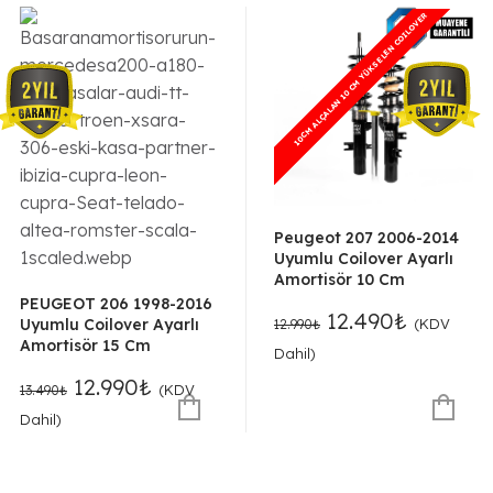
10CM ALÇALAN 10 CM YÜKSELEN COILOVER
10CM ALÇALAN 10 CM YÜKSELEN COILOVER
Peugeot 207 2006-2014
Uyumlu Coilover Ayarlı
Amortisör 10 Cm
PEUGEOT 206 1998-2016
Orijinal
Şu
12.490
₺
Uyumlu Coilover Ayarlı
(KDV
12.990
₺
fiyat:
andaki
Amortisör 15 Cm
Dahil)
12.990₺.
fiyat:
Orijinal
Şu
12.990
₺
(KDV
13.490
₺
12.490₺.
fiyat:
andaki
Dahil)
13.490₺.
fiyat:
12.990₺.