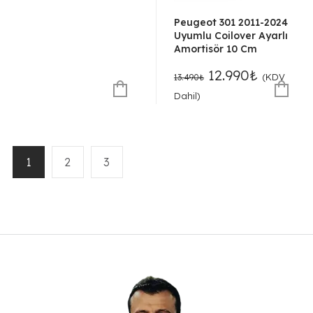
14.490₺.
fiyat:
13.990₺.
Peugeot 301 2011-2024
Uyumlu Coilover Ayarlı
Amortisör 10 Cm
Orijinal
Şu
12.990
₺
(KDV
13.490
₺
fiyat:
andaki
Dahil)
13.490₺.
fiyat:
12.990₺.
1
2
3