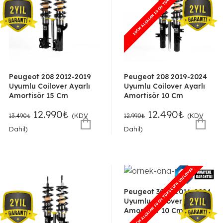
10CM ALÇALAN 10 CM YÜKSELEN COILOVER
10CM ALÇALAN 10 CM YÜKSELEN COILOVER
Peugeot 208 2012-2019
Peugeot 208 2019-2024
Uyumlu Coilover Ayarlı
Uyumlu Coilover Ayarlı
Amortisör 15 Cm
Amortisör 10 Cm
Orijinal
Şu
Orijinal
Şu
12.990
₺
12.490
₺
(KDV
(KDV
13.490
₺
12.990
₺
fiyat:
andaki
fiyat:
andaki
Dahil)
Dahil)
13.490₺.
fiyat:
12.990₺.
fiyat:
12.990₺.
12.490₺.
10CM ALÇALAN 10 CM YÜKSELEN COILOVER
10CM ALÇALAN 10 CM YÜKSELEN COILOVER
Peugeot 3008 2016-2024
Uyumlu Coilover Ayarlı
Amortisör 10 Cm