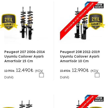
10CM ALÇALAN 10 CM YÜKSELEN COILOVER
10CM ALÇALAN 10 CM YÜKSELEN COILOVER
Peugeot 207 2006-2014
Peugeot 208 2012-2019
Uyumlu Coilover Ayarlı
Uyumlu Coilover Ayarlı
Amortisör 15 Cm
Amortisör 10 Cm
Orijinal
Şu
Orijinal
Şu
12.490
₺
12.990
₺
(KDV
(KDV
12.990
₺
13.490
₺
fiyat:
andaki
fiyat:
andaki
Dahil)
Dahil)
12.990₺.
fiyat:
13.490₺.
fiyat:
12.490₺.
12.990₺.