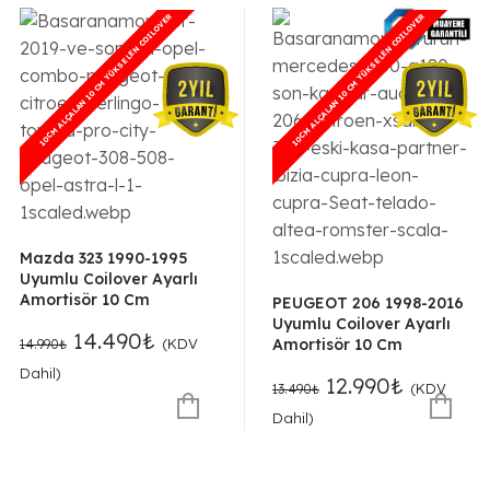
10CM ALÇALAN 10 CM YÜKSELEN COILOVER
10CM ALÇALAN 10 CM YÜKSELEN COILOVER
10CM ALÇALAN 10 CM YÜKSELEN COILOVER
10CM ALÇALAN 10 CM YÜKSELEN COILOVER
Mazda 323 1990-1995
Uyumlu Coilover Ayarlı
Amortisör 10 Cm
PEUGEOT 206 1998-2016
Uyumlu Coilover Ayarlı
Orijinal
Şu
14.490
₺
(KDV
Amortisör 10 Cm
14.990
₺
fiyat:
andaki
Dahil)
Orijinal
Şu
12.990
₺
(KDV
14.990₺.
fiyat:
13.490
₺
fiyat:
andaki
14.490₺.
Dahil)
13.490₺.
fiyat:
12.990₺.