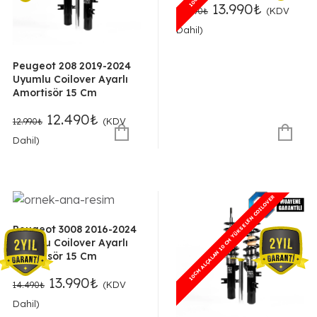
Orijinal
Şu
13.990
₺
(KDV
14.490
₺
fiyat:
andaki
Dahil)
14.490₺.
fiyat:
13.990₺.
Peugeot 208 2019-2024
Uyumlu Coilover Ayarlı
Amortisör 15 Cm
Orijinal
Şu
12.490
₺
(KDV
12.990
₺
fiyat:
andaki
Dahil)
12.990₺.
fiyat:
12.490₺.
10CM ALÇALAN 10 CM YÜKSELEN COILOVER
10CM ALÇALAN 10 CM YÜKSELEN COILOVER
Peugeot 3008 2016-2024
Uyumlu Coilover Ayarlı
Amortisör 15 Cm
Orijinal
Şu
13.990
₺
(KDV
14.490
₺
fiyat:
andaki
Dahil)