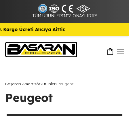
TÜM ÜRÜNLERİMİZ ONAYLIDIR!
go Ücreti Alıcıya Aittir.
Başaran Amortisör
>
Ürünler
>
Peugeot
Peugeot