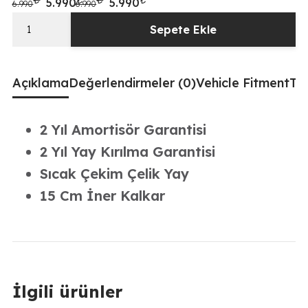
Orijinal fiyat: 6.990₺.
Şu andaki fiyat: 5.990₺.
Orijinal fiyat: 6.990₺.
Şu andaki fiyat: 5.990₺.
5.990
5.990
6.990
6.990
Sepete Ekle
Volkswagen
Passat
B5
Açıklama
Değerlendirmeler (0)
Vehicle Fitment
Tak
1996-
2001
Uyumlu
2 Yıl Amortisör Garantisi
Coilover
2 Yıl Yay Kırılma Garantisi
Ayarlı
Sıcak Çekim Çelik Yay
Amortisör
15
15 Cm İner Kalkar
Cm
adet
İlgili ürünler