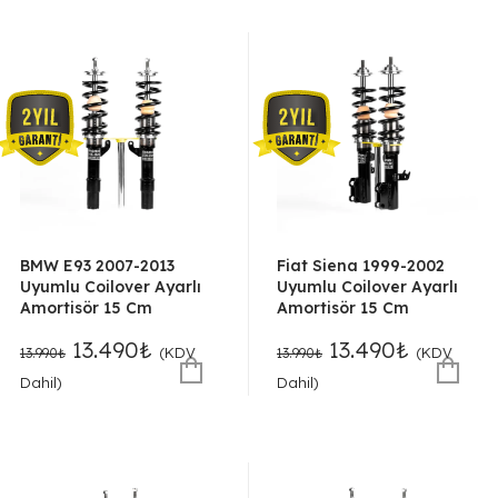
BMW E93 2007-2013
Fiat Siena 1999-2002
Uyumlu Coilover Ayarlı
Uyumlu Coilover Ayarlı
Amortisör 15 Cm
Amortisör 15 Cm
Orijinal
Şu
Orijinal
Şu
13.490
₺
13.490
₺
(KDV
(KDV
13.990
₺
13.990
₺
fiyat:
andaki
fiyat:
andaki
Dahil)
Dahil)
13.990₺.
fiyat:
13.990₺.
fiyat:
13.490₺.
13.490₺.