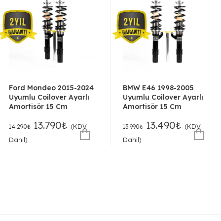
Ford Mondeo 2015-2024
BMW E46 1998-2005
Uyumlu Coilover Ayarlı
Uyumlu Coilover Ayarlı
Amortisör 15 Cm
Amortisör 15 Cm
Orijinal
Şu
Orijinal
Şu
13.790
₺
13.490
₺
(KDV
(KDV
14.290
₺
13.990
₺
fiyat:
andaki
fiyat:
andaki
Dahil)
Dahil)
14.290₺.
fiyat:
13.990₺.
fiyat:
13.790₺.
13.490₺.