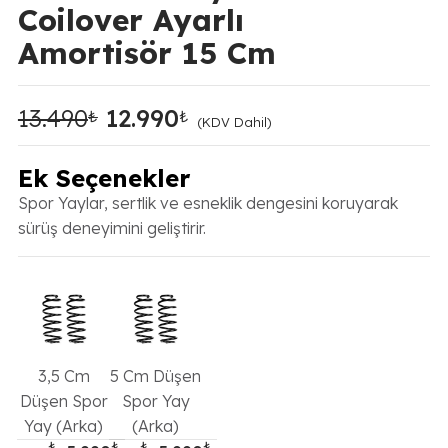
Coilover Ayarlı
Amortisör 15 Cm
13.490
12.990
₺
₺
Orijinal
Şu
(KDV Dahil)
fiyat:
andaki
13.490₺.
fiyat:
Ek Seçenekler
12.990₺.
Spor Yaylar, sertlik ve esneklik dengesini koruyarak
sürüş deneyimini geliştirir.
3,5 Cm
5 Cm Düşen
Düşen Spor
Spor Yay
Yay (Arka)
(Arka)
₺
₺
₺
₺