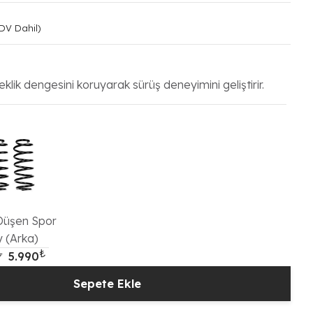
DV Dahil)
daki
at:
.490₺.
eklik dengesini koruyarak sürüş deneyimini geliştirir.
Düşen Spor
 (Arka)
₺
₺
.990₺.
i fiyat: 6.490₺.
Orijinal fiyat: 6.490₺.
Şu andaki fiyat: 5.990₺.
5.990
Sepete Ekle