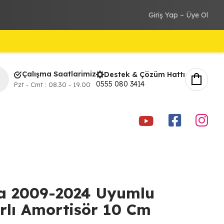
Giriş Yap – Üye Ol
Çalışma Saatlarimiz
Destek & Çözüm Hattı
0555 080 3414
Pzt - Cmt : 08.30 - 19.00
youtube
Faceboo
ins
ia 2009-2024 Uyumlu
rlı Amortisör 10 Cm