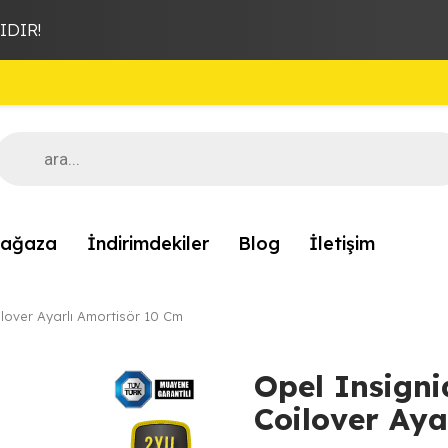
DIR!
Products
search
ağaza
İndirimdekiler
Blog
İletişim
lover Ayarlı Amortisör 10 Cm
Opel Insign
Coilover Aya