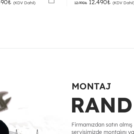
inal
Şu
Orijinal
Şu
490
₺
12.490
₺
(KDV Dahil)
(KDV Dahil
12.990
₺
t:
andaki
fiyat:
andaki
990₺.
fiyat:
12.990₺.
fiyat:
12.490₺.
12.490₺.
MONTAJ
RAND
Firmamızdan satın almış 
servisimizde montajını yap