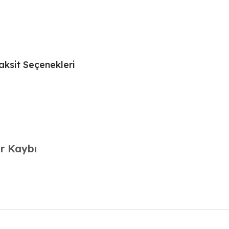
2009-
2024
Uyumlu
Coilover
Ayarlı
aksit Seçenekleri
Amortisör
10
Cm
adet
r Kaybı