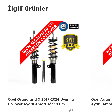
İlgili ürünler
1
0
C
M
A
L
Ç
A
L
A
N
1
0
M
Y
Ü
K
S
E
L
E
N
C
O
I
L
O
V
E
C
R
Opel Grandland X 2017-2024 Uyumlu
Opel Adam 
Coilover Ayarlı Amortisör 10 Cm
Ayarlı Amor