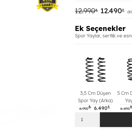
12.990
12.490
₺
₺
Orijinal
Şu
(K
fiyat:
an
12.990₺.
fiy
Ek Seçenekler
12
Spor Yaylar, sertlik ve esn
3,5 Cm Düşen
5 Cm 
Spor Yay (Arka)
Yay
₺
₺
Orijinal fiyat: 6
Şu andak
6.490
6.990
6.490
Opel
Insignia