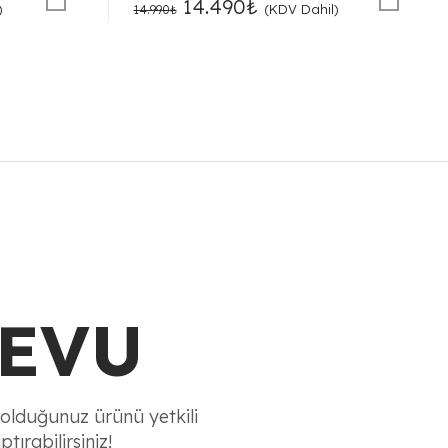
Orijinal
Şu
14.490
₺
)
(KDV Dahil)
14.990
₺
fiyat:
andaki
14.990₺.
fiyat:
14.490₺.
EVU
olduğunuz ürünü yetkili
tırabilirsiniz!