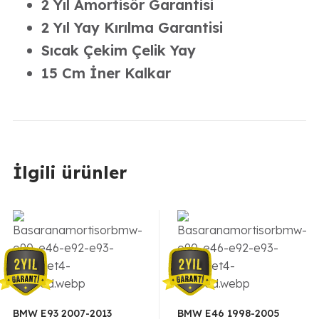
Amortisör
2 Yıl Amortisör Garantisi
15
2 Yıl Yay Kırılma Garantisi
Cm
Sıcak Çekim Çelik Yay
adet
15 Cm İner Kalkar
İlgili ürünler
BMW E93 2007-2013
BMW E46 1998-2005