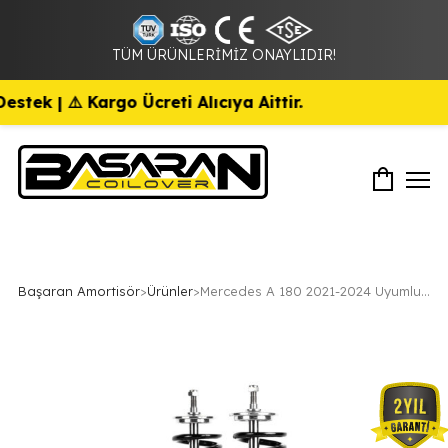
TÜM ÜRÜNLERİMİZ ONAYLIDIR!
k | ⚠️ Kargo Ücreti Alıcıya Aittir.
Başaran Amortisör
>
Ürünler
>
Mercedes A 180 2021-2024 Uyumlu Coilover Ayarlı Amortisör 15 Cm