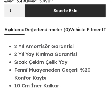
Orijinal fiyat: 6.990₺.
Şu andaki fiyat: 6.490₺.
Orijinal fiyat: 6.490₺.
Şu andaki fiyat: 5.990₺.
6.490
5.990
6.990
6.490
Sepete Ekle
HYUNDAİ
İ30
2007-
Açıklama
Değerlendirmeler (0)
Vehicle Fitment
Tak
2024
Uyumlu
Coilover
2 Yıl Amortisör Garantisi
Ayarlı
2 Yıl Yay Kırılma Garantisi
Amortisör
Sıcak Çekim Çelik Yay
10
Cm
Fennî Muayeneden Geçerli %20
adet
Konfor Kaybı
10 Cm İner Kalkar