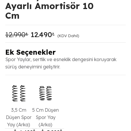
Ayarlı Amortisör 10
Cm
12.990
12.490
₺
₺
Orijinal
Şu
(KDV Dahil)
fiyat:
andaki
12.990₺.
fiyat:
Ek Seçenekler
12.490₺.
Spor Yaylar, sertlik ve esneklik dengesini koruyarak
sürüş deneyimini geliştirir.
3,5 Cm
5 Cm Düşen
Düşen Spor
Spor Yay
Yay (Arka)
(Arka)
₺
₺
₺
₺