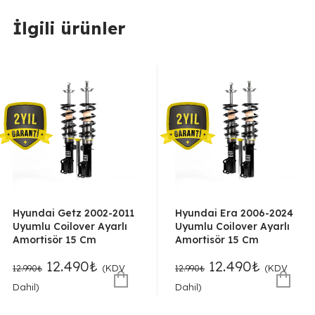
İlgili ürünler
Hyundai Getz 2002-2011
Hyundai Era 2006-2024
Uyumlu Coilover Ayarlı
Uyumlu Coilover Ayarlı
Amortisör 15 Cm
Amortisör 15 Cm
Orijinal
Şu
Orijinal
Şu
12.490
₺
12.490
₺
(KDV
(KDV
12.990
₺
12.990
₺
fiyat:
andaki
fiyat:
andaki
Dahil)
Dahil)
12.990₺.
fiyat:
12.990₺.
fiyat: