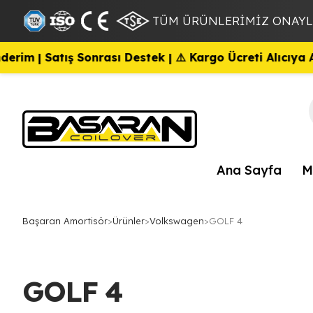
TÜM ÜRÜNLERİMİZ ONAYLI
Satış Sonrası Destek | ⚠️ Kargo Ücreti Alıcıya Aittir.
Ana Sayfa
M
Başaran Amortisör
>
Ürünler
>
Volkswagen
>
GOLF 4
GOLF 4