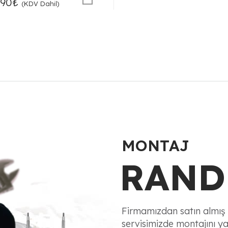
inal
Şu
890
₺
(KDV Dahil)
t:
andaki
90₺.
fiyat:
12.890₺.
MONTAJ
RAND
Firmamızdan satın almış 
servisimizde montajını yap