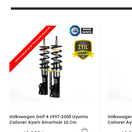
10CM ALÇALAN 10 CM YÜKSELEN COILOVER
10CM ALÇALAN 10 CM YÜKSELEN COILOVER
Volkswagen Golf 4 1997-2003 Uyumlu
Volkswagen
Coilover Ayarlı Amortisör 10 Cm
Coilover Ay