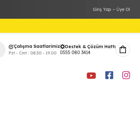
Giriş Yap – Üye Ol
Çalışma Saatlarimiz
Destek & Çözüm Hattı
0555 080 3414
Pzt - Cmt : 08.30 - 19.00
youtube
Faceboo
ins